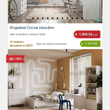
Индиана Сосна каньйон
1 004.56
Цена за кровать, комод и тумбу
руб.
18
товаров с
1 474.88
Цена за набор на картинке
фасадами из ЛДСП
До -25%