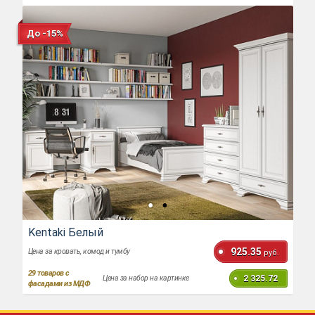
До -15%
Kentaki Белый
925.35
Цена за кровать, комод и тумбу
руб.
29
товаров с
2 325.72
Цена за набор на картинке
фасадами из МДФ