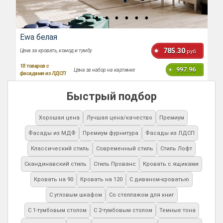
Ewa белая
785.30
Цена за кровать, комод и тумбу
руб.
18
товаров с
997.96
Цена за набор на картинке
фасадами из ЛДСП
Быстрый подбор
Хорошая цена
Лучшая цена/качество
Премиум
Фасады из МДФ
Премиум фурнитура
Фасады из ЛДСП
Классический стиль
Современный стиль
Стиль Лофт
Скандинавский стиль
Стиль Прованс
Кровать с ящиками
Кровать на 90
Кровать на 120
С диваном-кроватью
С угловым шкафом
Со стеллажом для книг
С 1-тумбовым столом
С 2-тумбовым столом
Темные тона