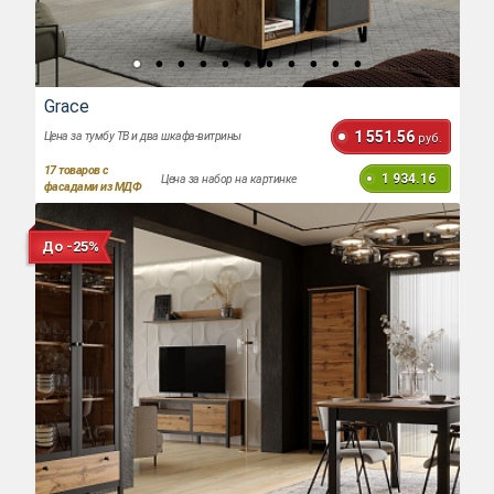
Grace
1 551.56
Цена за тумбу ТВ и два шкафа-витрины
руб.
17
товаров с
1 934.16
Цена за набор на картинке
фасадами из МДФ
До -25%