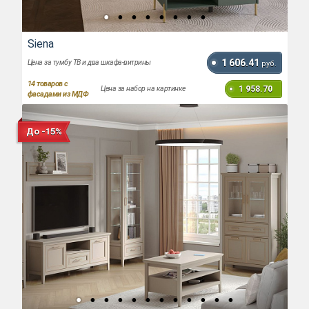
Siena
1 606.41
Цена за тумбу ТВ и два шкафа-витрины
руб.
14
товаров с
1 958.70
Цена за набор на картинке
фасадами из МДФ
До -15%