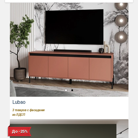
Lubao
3
товаров с фасадами
из ЛДСП
До -25%