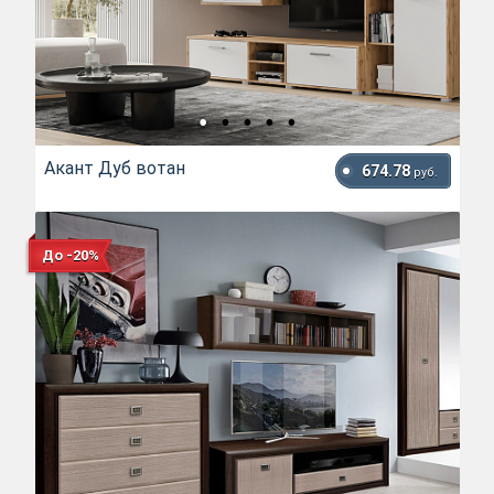
Акант Дуб вотан
674.78
руб.
До -20%