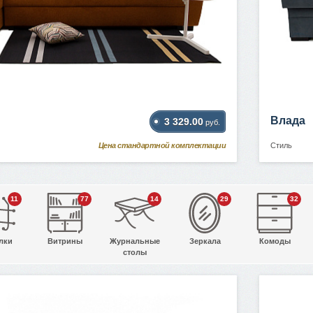
Влада
3 329.00
руб.
Цена стандартной комплектации
Стиль
11
77
14
29
32
лки
Витрины
Журнальные
Зеркала
Комоды
столы