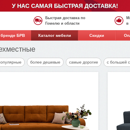
У НАС САМАЯ БЫСТРАЯ ДОСТАВКА!
Быстрая доставка по
М
Гомелю и области
в
 бренде БРВ
Каталог мебели
Скидки
Оп
ехместные
популярные
более дешевые
самые дорогие
с большей 