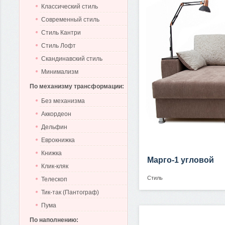
Классический стиль
Современный стиль
Стиль Кантри
Стиль Лофт
Скандинавский стиль
Минимализм
По механизму трансформации:
Без механизма
Аккордеон
Дельфин
Еврокнижка
Книжка
Марго-1 угловой
Клик-кляк
Стиль
Телескоп
Тик-так (Пантограф)
Пума
По наполнению: