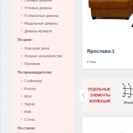
Прямые диваны
Угловые диваны
П-образные диваны
Модульные диваны
Диваны-кровати
По цене:
Хорошая цена
Ярослава-1
Лучшая цена/качество
Стиль
Премиум
По производителю:
Craftmebel
Krones
ОТДЕЛЬНЫЕ
ЭЛЕМЕНТЫ
MLK
КОЛЛЕКЦИЙ
Веша
Signal
КМК
Стиль
По стилю: