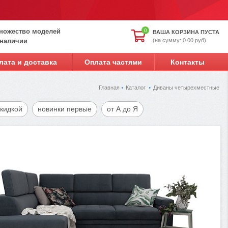
ножество моделей
0
ВАША КОРЗИНА ПУСТА
(на сумму: 0.00 руб)
 наличии
лата и доставка
Оплата частями
Контакты
Главная
Каталог
Диваны четырехместные
скидкой
новинки первые
от А до Я