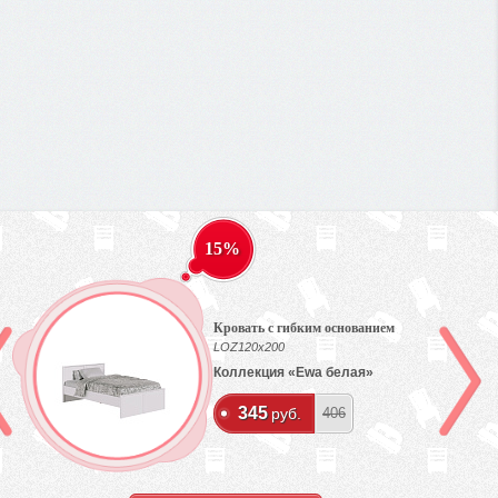
15%
Кровать c гибким основанием
LOZ120х200
Коллекция «Ewa белая»
345
руб.
406