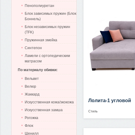
Пенополиуретан
Блок зависимых пружин (Блок
Боннель)
Блок независимых пружин
(TFK)
Пружинная змейка
Синтепон
Ламели с ортопедическим
матрасом
По материалу обивки:
Вельвет
Велюр
Жаккард
Лолита-1 угловой
Искусственная кожа/экокожа
Искусственная замша
Стиль
Рогожка
Флок
Шенилл