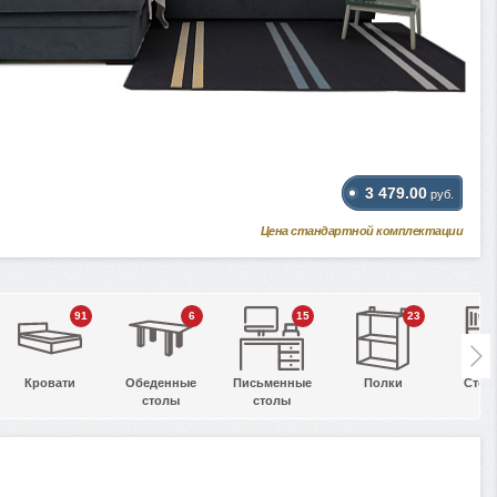
3 479.00
руб.
Цена стандартной комплектации
91
6
15
23
Кровати
Обеденные
Письменные
Полки
Стел
столы
столы