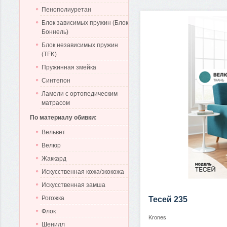
Пенополиуретан
Блок зависимых пружин (Блок
Боннель)
Блок независимых пружин
(TFK)
Пружинная змейка
Синтепон
Ламели с ортопедическим
матрасом
По материалу обивки:
Вельвет
Велюр
Жаккард
Искусственная кожа/экокожа
Искусственная замша
Рогожка
Тесей 235
Флок
Krones
Шенилл