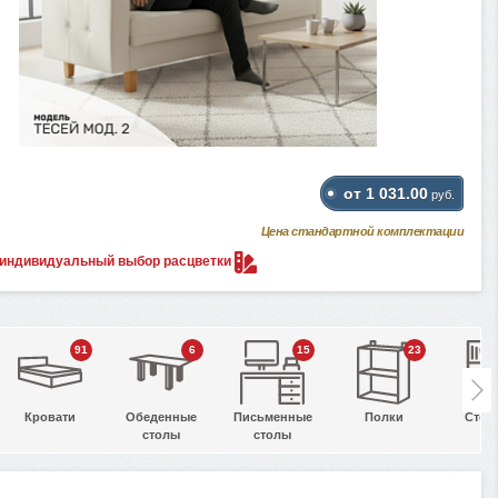
от 1 031.00
руб.
Цена стандартной комплектации
 индивидуальный выбор
расцветки
91
6
15
23
Кровати
Обеденные
Письменные
Полки
Стел
столы
столы