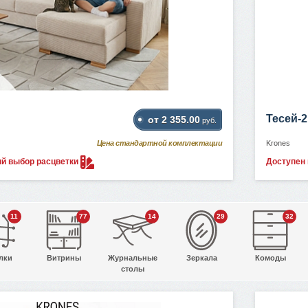
Тесей-2
от 2 355.00
руб.
Цена стандартной комплектации
Krones
ый выбор
расцветки
Доступен
11
77
14
29
32
лки
Витрины
Журнальные
Зеркала
Комоды
столы