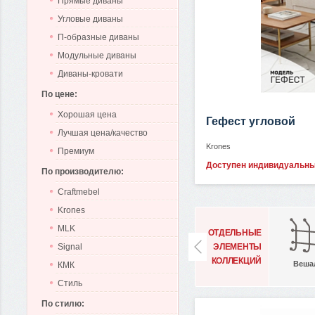
Прямые диваны
Угловые диваны
П-образные диваны
Модульные диваны
Диваны-кровати
По цене:
Хорошая цена
Гефест угловой
Лучшая цена/качество
Krones
Премиум
Доступен индивидуальн
По производителю:
Craftmebel
Krones
MLK
ОТДЕЛЬНЫЕ
ЭЛЕМЕНТЫ
Signal
КОЛЛЕКЦИЙ
Веша
КМК
Стиль
По стилю: