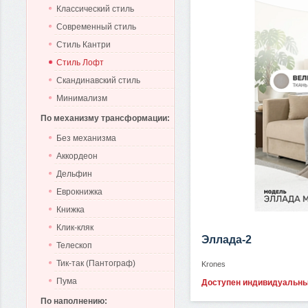
Классический стиль
Современный стиль
Стиль Кантри
Стиль Лофт
Скандинавский стиль
Минимализм
По механизму трансформации:
Без механизма
Аккордеон
Дельфин
Еврокнижка
Книжка
Клик-кляк
Эллада-2
Телескоп
Тик-так (Пантограф)
Krones
Пума
Доступен индивидуальн
По наполнению: