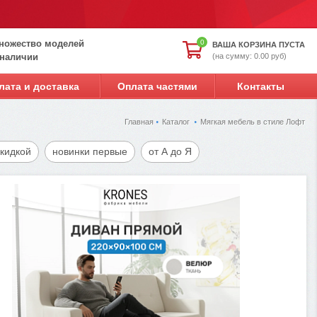
ножество моделей
0
ВАША КОРЗИНА ПУСТА
(на сумму: 0.00 руб)
 наличии
лата и доставка
Оплата частями
Контакты
Главная
Каталог
Мягкая мебель в стиле Лофт
скидкой
новинки первые
от А до Я