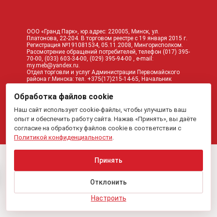
ООО «Гранд Парк», юр.адрес: 220005, Минск, ул.
Платонова, 22-204. В торговом реестре с 19 января 2015 г.
Регистрация №191081534, 05.11.2008, Мингорисполком.
Рассмотрение обращений потребителей, телефон
(017)
395-
70-00,
(033)
603-34-00,
(029)
395-94-00 , e-mail:
my.meb@yandex.ru
.
Отдел торговли и услуг Администрации Первомайского
района г.Минска: тел. +375(17)215-14-65, Начальник
отдела: Жакович Юлия Николаевна.
Вся приведенная на данном сайте информация, включая
Обработка файлов cookie
информацию о ценах, носит исключительно
информационный характер и не является публичной
Наш сайт использует cookie-файлы, чтобы улучшить ваш
офертой.
опыт и обеспечить работу сайта. Нажав «Принять», вы даёте
согласие на обработку файлов cookie в соответствии с
Политикой конфиденциальности
.
Принять
Отклонить
Настроить